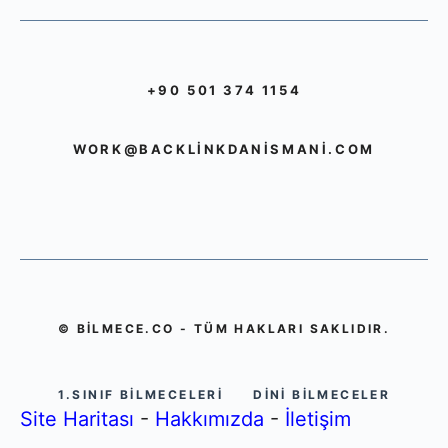
+90 501 374 1154
WORK@BACKLINKDANISMANI.COM
© BILMECE.CO - TÜM HAKLARI SAKLIDIR.
1.SINIF BILMECELERI
DINI BILMECELER
Site Haritası
-
Hakkımızda
-
İletişim