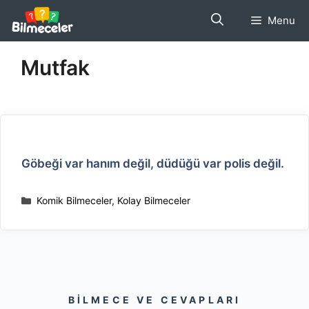
İçeriğe
Menu
atla
Mutfak
Göbeği var hanım değil, düdüğü var polis değil.
Kategoriler
Komik Bilmeceler
,
Kolay Bilmeceler
BILMECE VE CEVAPLARI