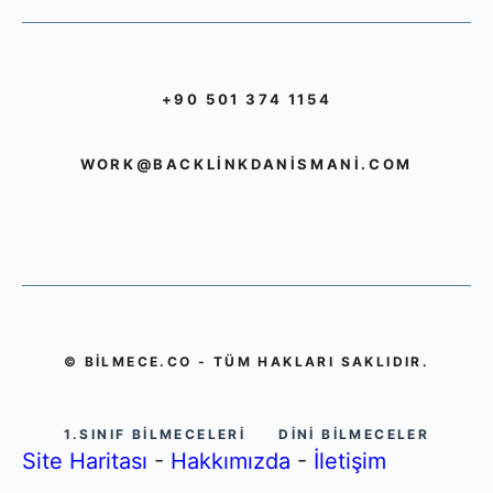
+90 501 374 1154
WORK@BACKLINKDANISMANI.COM
© BILMECE.CO - TÜM HAKLARI SAKLIDIR.
1.SINIF BILMECELERI
DINI BILMECELER
Site Haritası
-
Hakkımızda
-
İletişim