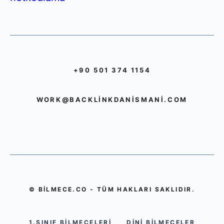
+90 501 374 1154
WORK@BACKLINKDANISMANI.COM
© BILMECE.CO - TÜM HAKLARI SAKLIDIR.
1.SINIF BILMECELERI
DINI BILMECELER