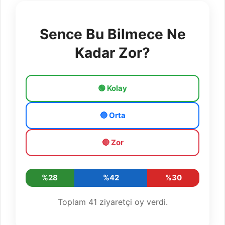
Sence Bu Bilmece Ne
Kadar Zor?
🟢 Kolay
🔵 Orta
🔴 Zor
%28
%42
%30
Toplam
41
ziyaretçi oy verdi.