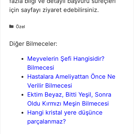
fazla bilgi ve detaylı başvuru süreçleri
için sayfayı ziyaret edebilirsiniz.
Kategoriler
Özel
Diğer Bilmeceler:
Meyvelerin Şefi Hangisidir?
Bilmecesi
Hastalara Ameliyattan Önce Ne
Verilir Bilmecesi
Ektim Beyaz, Bitti Yeşil, Sonra
Oldu Kırmızı Meşin Bilmecesi
Hangi kristal yere düşünce
parçalanmaz?