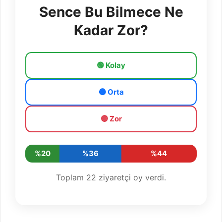
Sence Bu Bilmece Ne
Kadar Zor?
🟢 Kolay
🔵 Orta
🔴 Zor
%20
%36
%44
Toplam
22
ziyaretçi oy verdi.