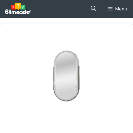
İçeriğe
Menu
atla