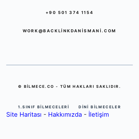
+90 501 374 1154
WORK@BACKLINKDANISMANI.COM
© BILMECE.CO - TÜM HAKLARI SAKLIDIR.
1.SINIF BILMECELERI
DINI BILMECELER
Site Haritası
-
Hakkımızda
-
İletişim