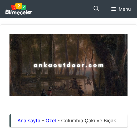
İçeriğe
Menu
atla
Ana sayfa
-
Özel
-
Columbia Çakı ve Bıçak