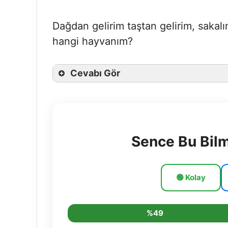
Dağdan gelirim taştan gelirim, sakalı
hangi hayvanım?
Cevabı Gör
Sence Bu Bil
🟢 Kolay
%49