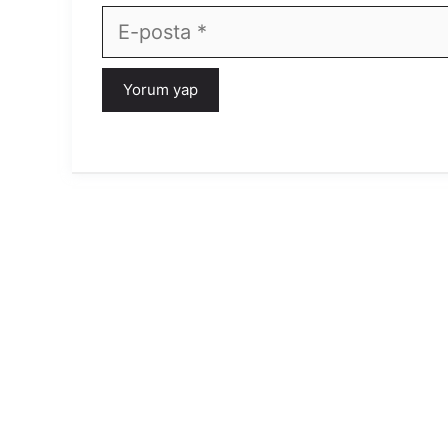
E-
posta