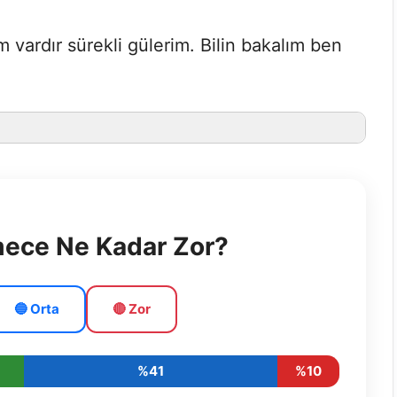
m vardır sürekli gülerim. Bilin bakalım ben
mece Ne Kadar Zor?
🔵 Orta
🔴 Zor
%41
%10