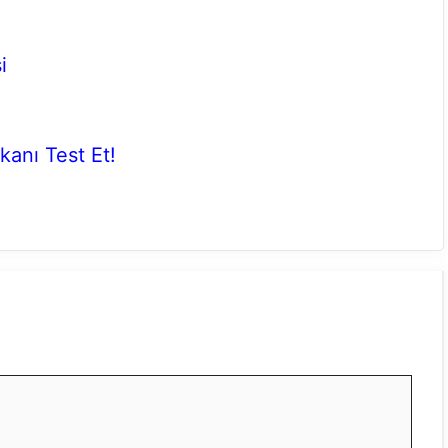
i
ekanı Test Et!