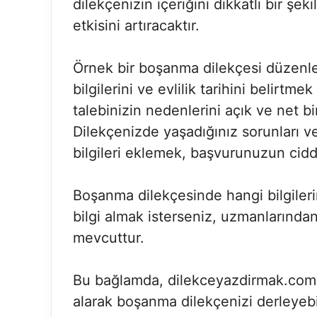
dilekçenizin içeriğini dikkatli bir ş
etkisini artıracaktır.
Örnek bir boşanma dilekçesi düzenlem
bilgilerini ve evlilik tarihini belir
talebinizin nedenlerini açık ve net b
Dilekçenizde yaşadığınız sorunları v
bilgileri eklemek, başvurunuzun ciddiy
Boşanma dilekçesinde hangi bilgileri
bilgi almak isterseniz, uzmanlarında
mevcuttur.
Bu bağlamda, dilekceyazdirmak.com.t
alarak boşanma dilekçenizi derleyebil