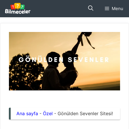
İçeriğe
Menu
atla
Ana sayfa
-
Özel
-
Gönülden Sevenler Sitesi!