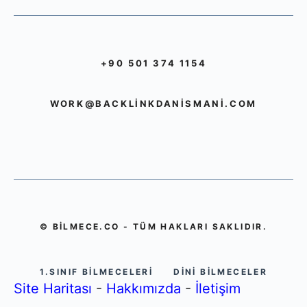
+90 501 374 1154
WORK@BACKLINKDANISMANI.COM
© BILMECE.CO - TÜM HAKLARI SAKLIDIR.
1.SINIF BILMECELERI
DINI BILMECELER
Site Haritası
-
Hakkımızda
-
İletişim