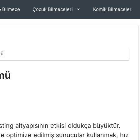
e Bilmece
Çocuk Bilmeceleri
Komik Bilmeceler
mü
mü
ing altyapısının etkisi oldukça büyüktür.
de optimize edilmiş sunucular kullanmak, hız