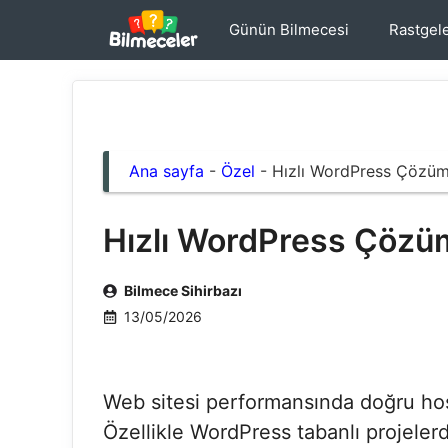
İçeriğe
Günün Bilmecesi
Rastgel
atla
Ana sayfa
-
Özel
-
Hızlı WordPress Çözü
Hızlı WordPress Çözü
Bilmece Sihirbazı
13/05/2026
Web sitesi performansında doğru host
Özellikle WordPress tabanlı projeler