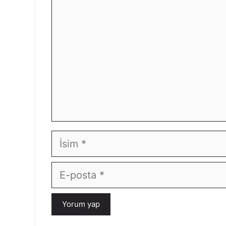
İsim
E-
posta