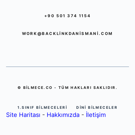
+90 501 374 1154
WORK@BACKLINKDANISMANI.COM
© BILMECE.CO - TÜM HAKLARI SAKLIDIR.
1.SINIF BILMECELERI
DINI BILMECELER
Site Haritası
-
Hakkımızda
-
İletişim