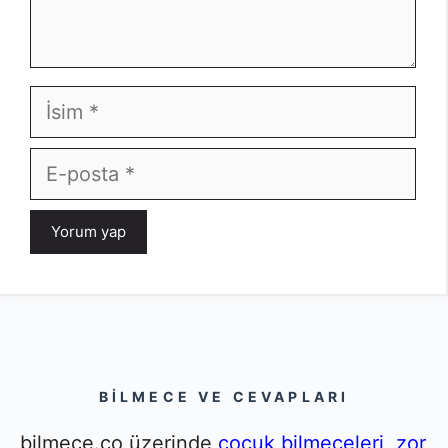
İsim
E-
posta
BILMECE VE CEVAPLARI
bilmece.co üzerinde
çocuk bilmeceleri
,
zor