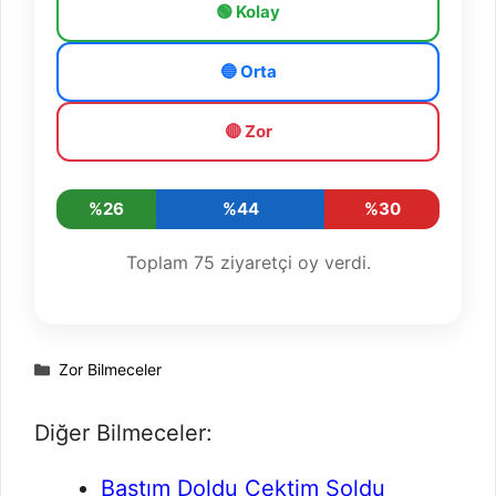
🟢 Kolay
🔵 Orta
🔴 Zor
%26
%44
%30
Toplam
75
ziyaretçi oy verdi.
Kategoriler
Zor Bilmeceler
Diğer Bilmeceler:
Bastım Doldu Çektim Soldu