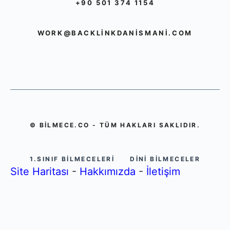
+90 501 374 1154
WORK@BACKLINKDANISMANI.COM
© BILMECE.CO - TÜM HAKLARI SAKLIDIR.
1.SINIF BILMECELERI
DINI BILMECELER
Site Haritası
-
Hakkımızda
-
İletişim