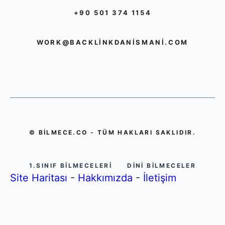
+90 501 374 1154
WORK@BACKLINKDANISMANI.COM
© BILMECE.CO - TÜM HAKLARI SAKLIDIR.
1.SINIF BILMECELERI
DINI BILMECELER
Site Haritası
-
Hakkımızda
-
İletişim