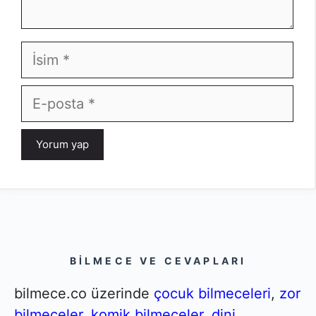
İsim
E-
posta
BILMECE VE CEVAPLARI
bilmece.co üzerinde
çocuk bilmeceleri
,
zor
bilmeceler
,
komik bilmeceler
,
dini