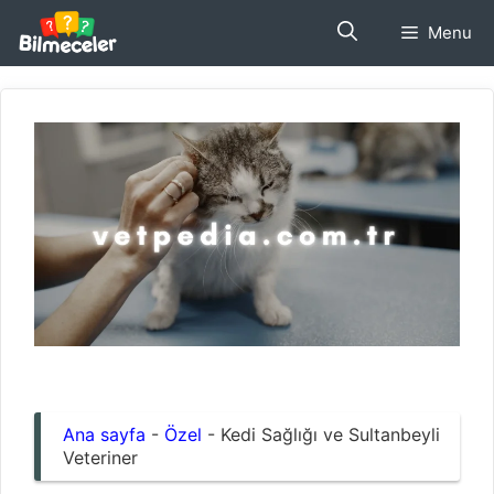
İçeriğe
Menu
atla
Ana sayfa
-
Özel
-
Kedi Sağlığı ve Sultanbeyli
Veteriner