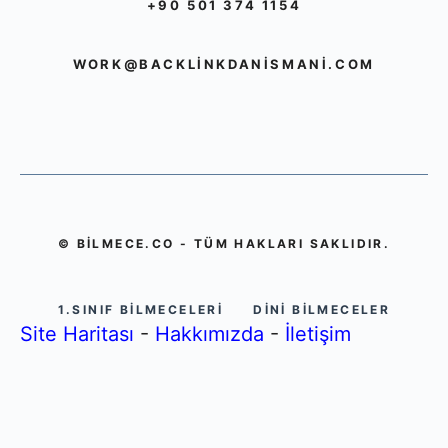
+90 501 374 1154
WORK@BACKLINKDANISMANI.COM
© BILMECE.CO - TÜM HAKLARI SAKLIDIR.
1.SINIF BILMECELERI
DINI BILMECELER
Site Haritası
-
Hakkımızda
-
İletişim