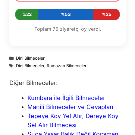
%22
%53
%25
Toplam
75
ziyaretçi oy verdi.
Kategoriler
Dini Bilmeceler
Etiketler
Dini Bilmeceler
,
Ramazan Bilmeceleri
Diğer Bilmeceler:
Kumbara ile İlgili Bilmeceler
Manili Bilmeceler ve Cevapları
Tepeye Koy Yel Alır, Dereye Koy
Sel Alır Bilmecesi
Suda Yaşar Balık Değil Kocaman