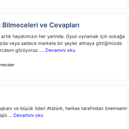
 Bilmeceleri ve Cevapları
 artık hayatımızın her yerinde. Oyun oynamak için sokağa
ızda veya sadece markete bir şeyler almaya gittiğimizde
arcasını görüyoruz. …
Devamını oku
riler
lmeceler
şkanı ve büyük lideri Atatürk, herkes tarafından önemsenir
rüşlü …
Devamını oku