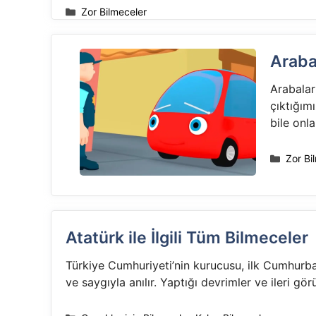
Kategoriler
Zor Bilmeceler
Araba
Arabalar
çıktığım
bile onl
Katego
Zor Bi
Atatürk ile İlgili Tüm Bilmeceler
Türkiye Cumhuriyeti’nin kurucusu, ilk Cumhurba
ve saygıyla anılır. Yaptığı devrimler ve ileri gö