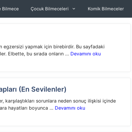
e Bilmece
Çocuk Bilmeceleri
Komik Bilmeceler
n egzersizi yapmak için birebirdir. Bu sayfadaki
er. Elbette, bu sırada onların …
Devamını oku
pları (En Sevilenler)
 karşılaştıkları sorunlara neden sonuç ilişkisi içinde
klara hayatları boyunca …
Devamını oku