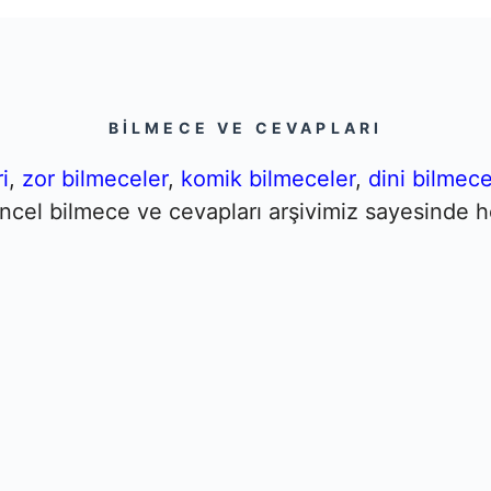
BILMECE VE CEVAPLARI
i
,
zor bilmeceler
,
komik bilmeceler
,
dini bilmece
Güncel bilmece ve cevapları arşivimiz sayesinde h