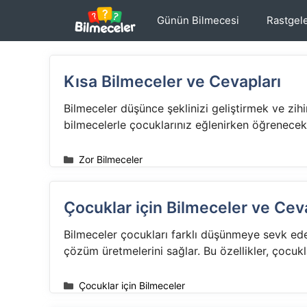
İçeriğe
Günün Bilmecesi
Rastgel
atla
Kısa Bilmeceler ve Cevapları
Bilmeceler düşünce şeklinizi geliştirmek ve zihi
bilmecelerle çocuklarınız eğlenirken öğrenecekl
Kategoriler
Zor Bilmeceler
Çocuklar için Bilmeceler ve Ceva
Bilmeceler çocukları farklı düşünmeye sevk eder,
çözüm üretmelerini sağlar. Bu özellikler, çocu
Kategoriler
Çocuklar için Bilmeceler