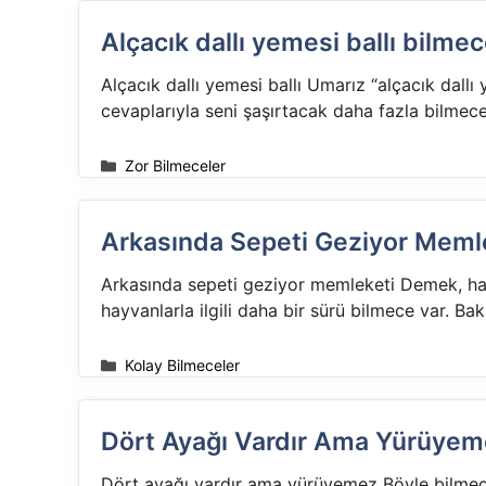
Alçacık dallı yemesi ballı bilme
Alçacık dallı yemesi ballı Umarız “alçacık dall
cevaplarıyla seni şaşırtacak daha fazla bilme
Kategoriler
Zor Bilmeceler
Arkasında Sepeti Geziyor Memle
Arkasında sepeti geziyor memleketi Demek, hayv
hayvanlarla ilgili daha bir sürü bilmece var. B
Kategoriler
Kolay Bilmeceler
Dört Ayağı Vardır Ama Yürüyem
Dört ayağı vardır ama yürüyemez Böyle bilmecel