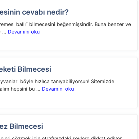
cesinin cevabı nedir?
ı yemesi ballı” bilmecesini beğenmişsindir. Buna benzer ve
ce …
Devamını oku
keti Bilmecesi
anları böyle hızlıca tanıyabiliyorsun! Sitemizde
akalım hepsini bu …
Devamını oku
ez Bilmecesi
eri çözmek için etrafınızdaki şeylere dikkat ediyor