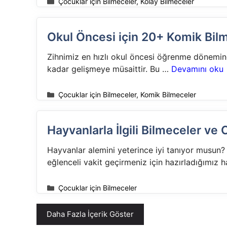
Kategoriler
Çocuklar için Bilmeceler
,
Kolay Bilmeceler
Okul Öncesi için 20+ Komik Bil
Zihnimiz en hızlı okul öncesi öğrenme dönemind
kadar gelişmeye müsaittir. Bu …
Devamını oku
Kategoriler
Çocuklar için Bilmeceler
,
Komik Bilmeceler
Hayvanlarla İlgili Bilmeceler ve
Hayvanlar alemini yeterince iyi tanıyor musun
eğlenceli vakit geçirmeniz için hazırladığımız 
Kategoriler
Çocuklar için Bilmeceler
Daha Fazla İçerik Göster