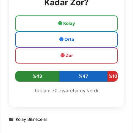
Kadar Zor?
🟢 Kolay
🔵 Orta
🔴 Zor
%43
%47
%10
Toplam
70
ziyaretçi oy verdi.
Kategoriler
Kolay Bilmeceler