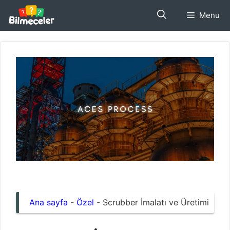
İçeriğe
Menu
atla
Ana sayfa
-
Özel
-
Scrubber İmalatı ve Üretimi