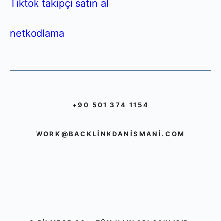
Tiktok takipçi satın al
netkodlama
+90 501 374 1154
WORK@BACKLINKDANISMANI.COM