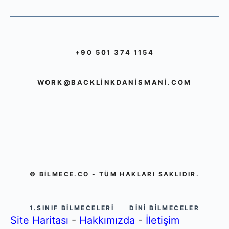
+90 501 374 1154
WORK@BACKLINKDANISMANI.COM
© BILMECE.CO - TÜM HAKLARI SAKLIDIR.
1.SINIF BILMECELERI
DINI BILMECELER
Site Haritası
-
Hakkımızda
-
İletişim