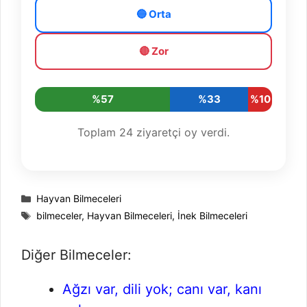
🔵 Orta
🔴 Zor
%57
%33
%10
Toplam
24
ziyaretçi oy verdi.
Kategoriler
Hayvan Bilmeceleri
Etiketler
bilmeceler
,
Hayvan Bilmeceleri
,
İnek Bilmeceleri
Diğer Bilmeceler:
Ağzı var, dili yok; canı var, kanı