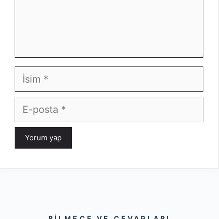
İsim
E-
posta
BILMECE VE CEVAPLARI