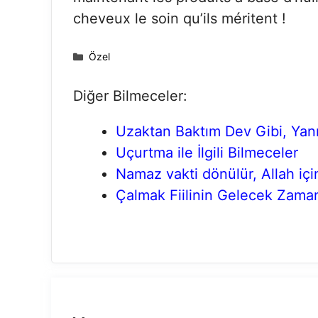
cheveux le soin qu’ils méritent !
Kategoriler
Özel
Diğer Bilmeceler:
Uzaktan Baktım Dev Gibi, Yanı
Uçurtma ile İlgili Bilmeceler
Namaz vakti dönülür, Allah içi
Çalmak Fiilinin Gelecek Zaman