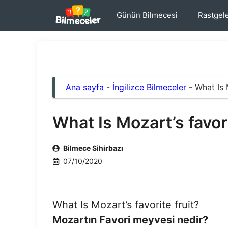
İçeriğe
Günün Bilmecesi
Rastgel
atla
Ana sayfa
-
İngilizce Bilmeceler
-
What Is 
What Is Mozart’s favori
Bilmece Sihirbazı
07/10/2020
What Is Mozart’s favorite fruit?
Mozartın Favori meyvesi nedir?