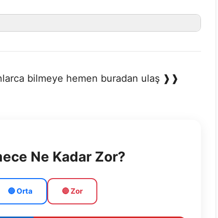
 onlarca bilmeye hemen buradan ulaş ❱❱
mece Ne Kadar Zor?
🔵 Orta
🔴 Zor