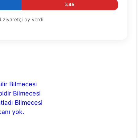
%45
4
ziyaretçi oy verdi.
ilir Bilmecesi
bidir Bilmecesi
tladı Bilmecesi
 canı yok.