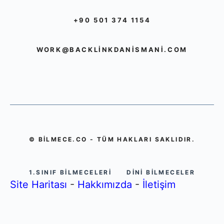
+90 501 374 1154
WORK@BACKLINKDANISMANI.COM
© BILMECE.CO - TÜM HAKLARI SAKLIDIR.
1.SINIF BILMECELERI
DINI BILMECELER
Site Haritası
-
Hakkımızda
-
İletişim