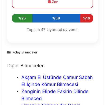
🔴 Zor
%25
%59
%16
Toplam
47
ziyaretçi oy verdi.
Kategoriler
Kolay Bilmeceler
Diğer Bilmeceler:
Akşam El Üstünde Çamur Sabah
El İçinde Kömür Bilmecesi
Zenginin Elinde Fakirin Dilinde
Bilmecesi