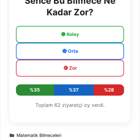
Sence Bu Bilmece Ne
Kadar Zor?
🟢 Kolay
🔵 Orta
🔴 Zor
%35
%37
%28
Toplam
62
ziyaretçi oy verdi.
Kategoriler
Matematik Bilmeceleri