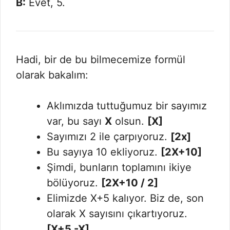
B:
Evet, 5.
Hadi, bir de bu bilmecemize formül
olarak bakalım:
Aklımızda tuttuğumuz bir sayımız
var, bu sayı
X
olsun.
[X]
Sayımızı 2 ile çarpıyoruz.
[2x]
Bu sayıya 10 ekliyoruz.
[2X+10]
Şimdi, bunların toplamını ikiye
bölüyoruz.
[2X+10 / 2]
Elimizde X+5 kalıyor. Biz de, son
olarak X sayısını çıkartıyoruz.
[X+5 -X]