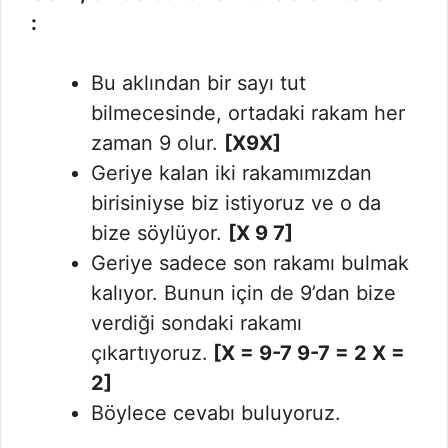
:
Bu aklından bir sayı tut
bilmecesinde, ortadaki rakam her
zaman 9 olur.
[X9X]
Geriye kalan iki rakamımızdan
birisiniyse biz istiyoruz ve o da
bize söylüyor.
[X 9 7]
Geriye sadece son rakamı bulmak
kalıyor. Bunun için de 9’dan bize
verdiği sondaki rakamı
çıkartıyoruz.
[X = 9-7 9-7 = 2 X =
2]
Böylece cevabı buluyoruz.