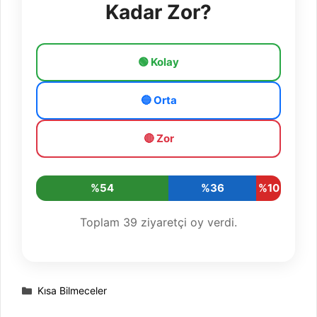
Kadar Zor?
🟢 Kolay
🔵 Orta
🔴 Zor
%54
%36
%10
Toplam
39
ziyaretçi oy verdi.
Kategoriler
Kısa Bilmeceler