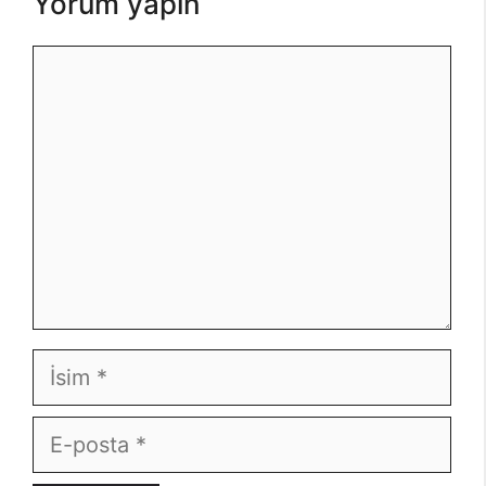
Yorum yapın
Yorum
İsim
E-
posta