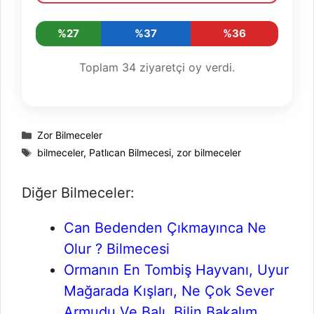
%27
%37
%36
Toplam
34
ziyaretçi oy verdi.
Kategoriler
Zor Bilmeceler
Etiketler
bilmeceler
,
Patlıcan Bilmecesi
,
zor bilmeceler
Diğer Bilmeceler:
Can Bedenden Çıkmayınca Ne
Olur ? Bilmecesi
Ormanın En Tombiş Hayvanı, Uyur
Mağarada Kışları, Ne Çok Sever
Armudu Ve Balı. Bilin Bakalım