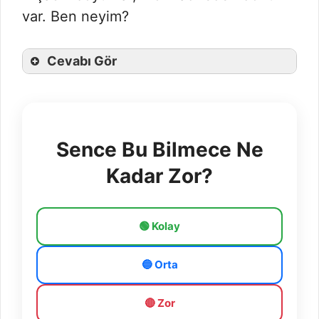
var. Ben neyim?
Cevabı Gör
Sence Bu Bilmece Ne
Kadar Zor?
🟢 Kolay
🔵 Orta
🔴 Zor