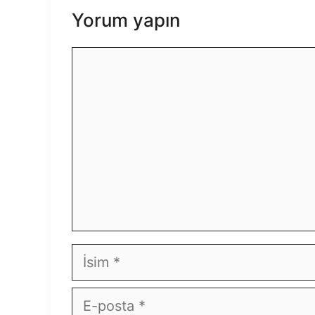
Yorum yapın
Yorum
İsim
E-