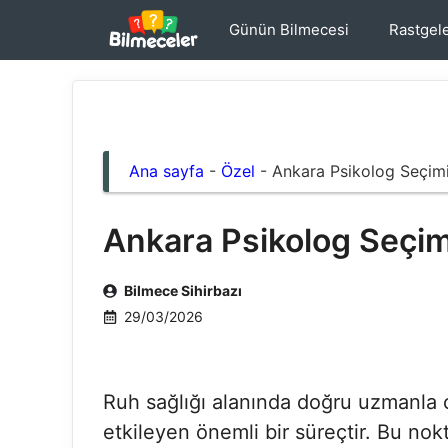
İçeriğe
Günün Bilmecesi
Rastgel
atla
Ana sayfa
-
Özel
-
Ankara Psikolog Seçim
Ankara Psikolog Seçim
Bilmece Sihirbazı
29/03/2026
Ruh sağlığı alanında doğru uzmanla 
etkileyen önemli bir süreçtir. Bu no