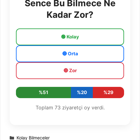
Sence Bu Bilmece Ne
Kadar Zor?
🟢 Kolay
🔵 Orta
🔴 Zor
%51
%20
%29
Toplam
73
ziyaretçi oy verdi.
Kategoriler
Kolay Bilmeceler