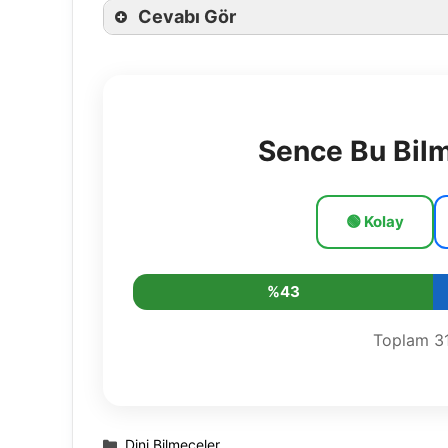
Cevabı Gör
Sence Bu Bil
🟢 Kolay
%43
Toplam
3
Kategoriler
Dini Bilmeceler