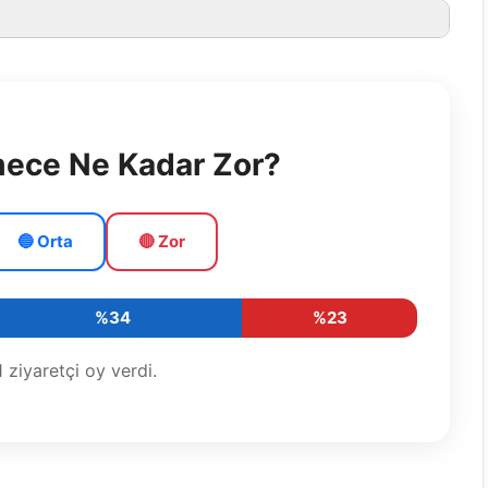
mece Ne Kadar Zor?
🔵 Orta
🔴 Zor
%34
%23
1
ziyaretçi oy verdi.