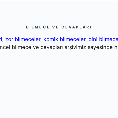
BILMECE VE CEVAPLARI
i
,
zor bilmeceler
,
komik bilmeceler
,
dini bilmece
Güncel bilmece ve cevapları arşivimiz sayesinde h