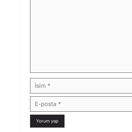
İsim
E-
posta