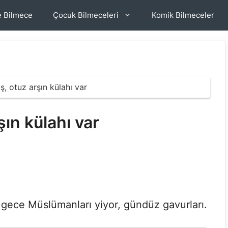
e Bilmece
Çocuk Bilmeceleri
Komik Bilmeceler
ş, otuz arşın külahı var
şın külahı var
; gece Müslümanları yiyor, gündüz gavurları.