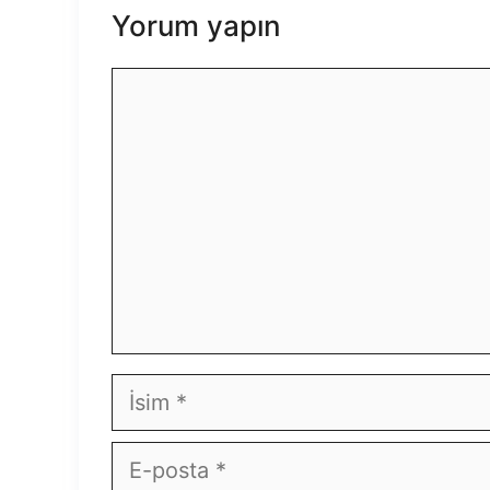
Yorum yapın
Yorum
İsim
E-