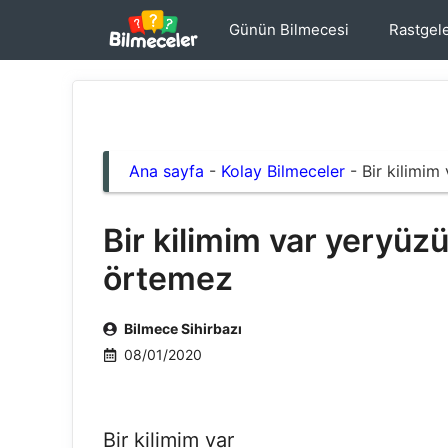
İçeriğe
Günün Bilmecesi
Rastgel
atla
Ana sayfa
-
Kolay Bilmeceler
-
Bir kilimim
Bir kilimim var yeryüz
örtemez
Bilmece Sihirbazı
08/01/2020
Bir kilimim var