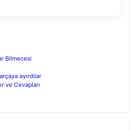
lar Bilmecesi
arçaya ayırdılar
er ve Cevapları