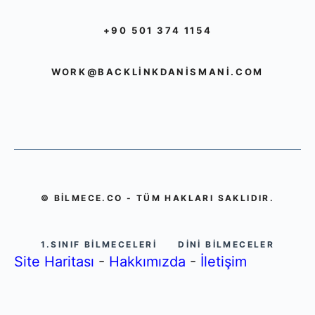
+90 501 374 1154
WORK@BACKLINKDANISMANI.COM
© BILMECE.CO - TÜM HAKLARI SAKLIDIR.
1.SINIF BILMECELERI
DINI BILMECELER
Site Haritası
-
Hakkımızda
-
İletişim