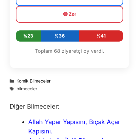
🔴 Zor
%23
%36
%41
Toplam
68
ziyaretçi oy verdi.
Kategoriler
Komik Bilmeceler
Etiketler
bilmeceler
Diğer Bilmeceler:
Allah Yapar Yapısını, Bıçak Açar
Kapısını.