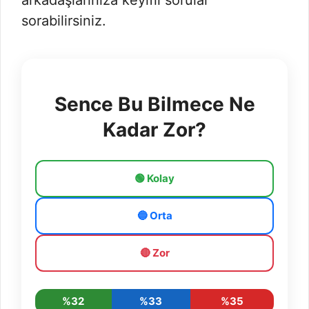
arkadaşlarınıza keyifli sorular
sorabilirsiniz.
Sence Bu Bilmece Ne
Kadar Zor?
🟢 Kolay
🔵 Orta
🔴 Zor
%32
%33
%35