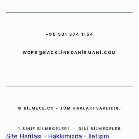
+90 501 374 1154
WORK@BACKLINKDANISMANI.COM
© BILMECE.CO - TÜM HAKLARI SAKLIDIR.
1.SINIF BILMECELERI
DINI BILMECELER
Site Haritası
-
Hakkımızda
-
İletişim