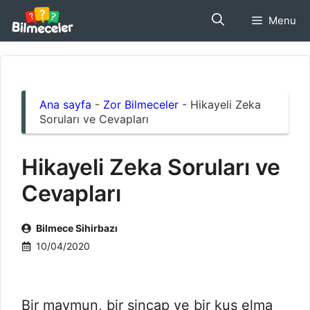
İçeriğe
Menu
atla
Ana sayfa
-
Zor Bilmeceler
-
Hikayeli Zeka
Soruları ve Cevapları
Hikayeli Zeka Soruları ve
Cevapları
Bilmece Sihirbazı
10/04/2020
Bir maymun, bir sincap ve bir kuş elma