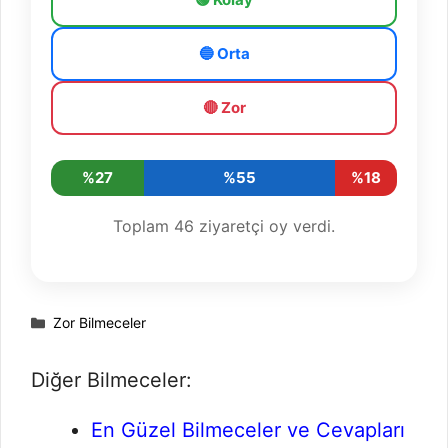
🔵 Orta
🔴 Zor
%27
%55
%18
Toplam
46
ziyaretçi oy verdi.
Kategoriler
Zor Bilmeceler
Diğer Bilmeceler:
En Güzel Bilmeceler ve Cevapları