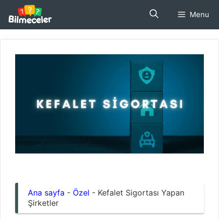
İçeriğe
Menu
atla
Ana sayfa
-
Özel
-
Kefalet Sigortası Yapan
Şirketler