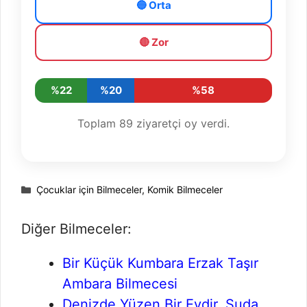
🔵 Orta
🔴 Zor
%22
%20
%58
Toplam
89
ziyaretçi oy verdi.
Kategoriler
Çocuklar için Bilmeceler
,
Komik Bilmeceler
Diğer Bilmeceler:
Bir Küçük Kumbara Erzak Taşır
Ambara Bilmecesi
Denizde Yüzen Bir Evdir, Suda