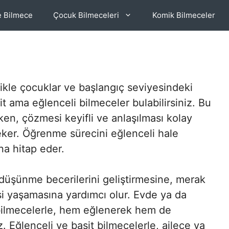
e Bilmece
Çocuk Bilmeceleri
Komik Bilmeceler
likle çocuklar ve başlangıç seviyesindeki
it ama eğlenceli bilmeceler bulabilirsiniz. Bu
ken, çözmesi keyifli ve anlaşılması kolay
çeker. Öğrenme sürecini eğlenceli hale
na hitap eder.
 düşünme becerilerini geliştirmesine, merak
i yaşamasına yardımcı olur. Evde ya da
u bilmecelerle, hem eğlenerek hem de
iz. Eğlenceli ve basit bilmecelerle, ailece ya