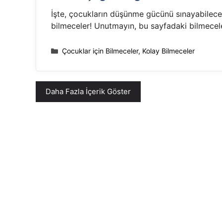
İşte, çocukların düşünme gücünü sınayabileceği
bilmeceler! Unutmayın, bu sayfadaki bilmecele
Kategoriler
Çocuklar için Bilmeceler
,
Kolay Bilmeceler
Daha Fazla İçerik Göster