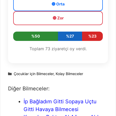
🔵 Orta
🔴 Zor
%50
%27
%23
Toplam
73
ziyaretçi oy verdi.
Kategoriler
Çocuklar için Bilmeceler
,
Kolay Bilmeceler
Diğer Bilmeceler:
İp Bağladım Gitti Sopaya Uçtu
Gitti Havaya Bilmecesi