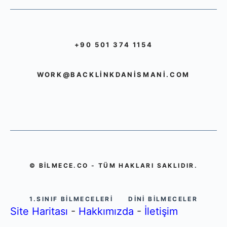
+90 501 374 1154
WORK@BACKLINKDANISMANI.COM
© BILMECE.CO - TÜM HAKLARI SAKLIDIR.
1.SINIF BILMECELERI
DINI BILMECELER
Site Haritası
-
Hakkımızda
-
İletişim