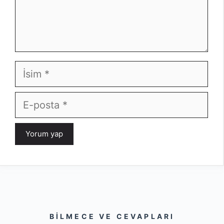
İsim
E-
posta
BILMECE VE CEVAPLARI