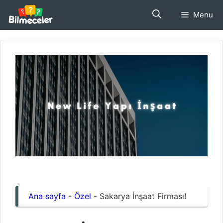
İçeriğe
Menu
atla
Ana sayfa
-
Özel
-
Sakarya İnşaat Firması!