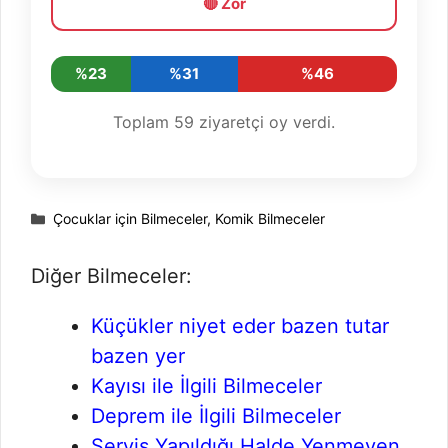
🔴 Zor
%23
%31
%46
Toplam
59
ziyaretçi oy verdi.
Kategoriler
Çocuklar için Bilmeceler
,
Komik Bilmeceler
Diğer Bilmeceler:
Küçükler niyet eder bazen tutar
bazen yer
Kayısı ile İlgili Bilmeceler
Deprem ile İlgili Bilmeceler
Servis Yapıldığı Halde Yenmeyen