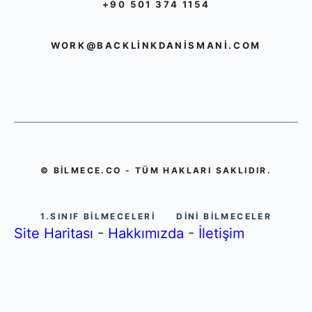
+90 501 374 1154
WORK@BACKLINKDANISMANI.COM
© BILMECE.CO - TÜM HAKLARI SAKLIDIR.
1.SINIF BILMECELERI
DINI BILMECELER
Site Haritası
-
Hakkımızda
-
İletişim