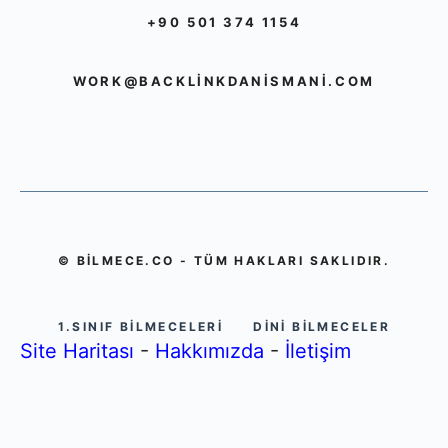
+90 501 374 1154
WORK@BACKLINKDANISMANI.COM
© BILMECE.CO - TÜM HAKLARI SAKLIDIR.
1.SINIF BILMECELERI
DINI BILMECELER
Site Haritası
-
Hakkımızda
-
İletişim