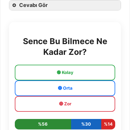
Cevabı Gör
Sence Bu Bilmece Ne
Kadar Zor?
🟢 Kolay
🔵 Orta
🔴 Zor
%56
%30
%14