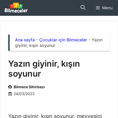
İçeriğe
Menu
atla
Ana sayfa
-
Çocuklar için Bilmeceler
-
Yazın
giyinir, kışın soyunur
Yazın giyinir, kışın
soyunur
Bilmece Sihirbazı
24/03/2023
Yazın giyinir, kışın soyunur, meyvesini