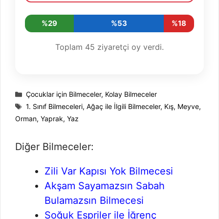
%29
%53
%18
Toplam
45
ziyaretçi oy verdi.
Kategoriler
Çocuklar için Bilmeceler
,
Kolay Bilmeceler
Etiketler
1. Sınıf Bilmeceleri
,
Ağaç ile İlgili Bilmeceler
,
Kış
,
Meyve
,
Orman
,
Yaprak
,
Yaz
Diğer Bilmeceler:
Zili Var Kapısı Yok Bilmecesi
Akşam Sayamazsın Sabah
Bulamazsın Bilmecesi
Soğuk Espriler ile İğrenç