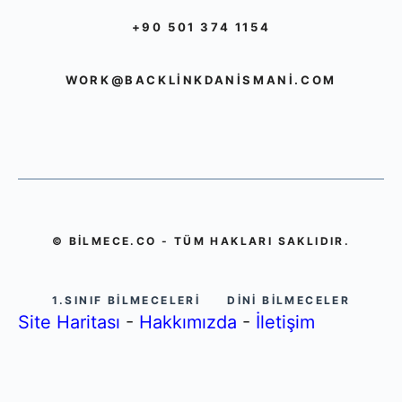
+90 501 374 1154
WORK@BACKLINKDANISMANI.COM
© BILMECE.CO - TÜM HAKLARI SAKLIDIR.
1.SINIF BILMECELERI
DINI BILMECELER
Site Haritası
-
Hakkımızda
-
İletişim